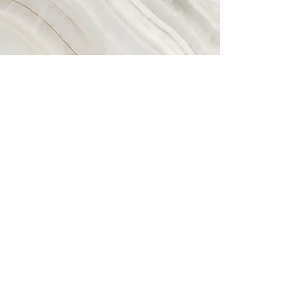
Visão
​Esse é um parágrafo. Clique em
"Editar Texto" ou clique duas vezes
na caixa de texto para editar o
conteúdo e adicionar as
informações que deseja
compartilhar com seus visitantes.